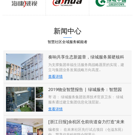
新闻中心
智慧社区全域服务赋能者
奏响共享生态新篇章，绿城服务展硬核科
技力
为支撑集团幸福生活服务商战略愿景的实现，建
立与集团业务发展战略方向高度..
查看详情
2019物业智慧报告 | 绿城服务：智慧园
区服务体系
寄 语： 绿城服务集团首席技术官原卫东： 绿城
服务通过建立集团信息化顶层架..
查看详情
[浙江日报]余杭区仓前街道奋力打造“未来
治理”
编者按： 在未来社区先行试点项目（仓溢东苑）
中，慧享信息科技联合阿里云..